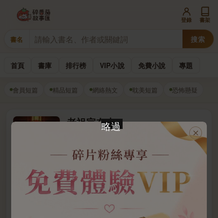
登錄
書架
搜索
書名
首頁
書庫
排行榜
VIP小說
免費小說
專題
會員短篇
精品短篇
網絡熱文
耽美短篇
恐怖懸疑
老祖宗在上
作者：萬物生
更新時間：2026/5/16 17:34:10
已完結
古代
宮斗宅斗
復仇
大女主
爽文
現實情感
古代情感
8章
夫君鳳冠霞帔迎娶表妹的時候，我在柴房受盡
折磨而死。 再睜眼我成了鎮遠侯府的老祖宗。
當初貪墨我嫁妝磋磨我的婆母，成了我的兒媳
婦。 曾經在朝堂上構陷我娘家，害我程府五十
展开
二條性命的公爹成了我的兒子。 辜負我欺凌我