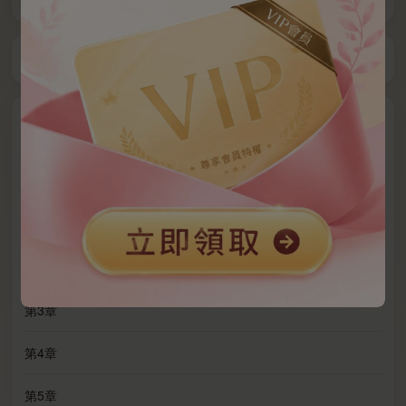
推，畢業找工作時我又獻祭了一個男人。 這招
屢試不爽。 直到我進入娛樂圈當編劇。 新晉
評分：
5.0
書評
（0）
熱門導演被問到戀情時，說：「我不知道她到
點我評分
查看評論
底還要甩我幾次。」 「睡完就跑的壞女人。」
「你說是嗎？秦老師。」 患有臉盲症的我傻
目錄
正序
（8）章
了。 啊？ 之前甩的都是同一個人嗎？
VIP章節可通過金幣購買提前點讀
第1章
第2章
第3章
第4章
第5章