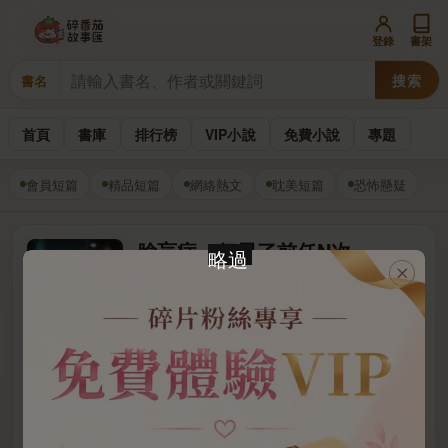
登錄
書架
搜索
書名
首頁
書庫
排行榜
VIP小說
免費小說
專題
會員短篇
精品短篇
網絡熱文
耽美短篇
恐怖懸疑
臉盲症，但甩了前任N次
作者：泠冬冬子
更新時間：2026/7/4 13:46:26
已完結
現代
言情
現代情感
8章
我發現一到人生關鍵節點，獻祭一位心愛的男
人，我就能獲得學業和事業上的飛昇。 我高三
時主動追求校草，對他深深淪陷，高考前他轉
學了，沒給我留下任何資訊。 我邊哭邊考上了
展开
北大。 上大學，我又和一個男生在一起了。
加入書架
立即閱讀
申請推免前把他甩了，成功保研本校。 以此類