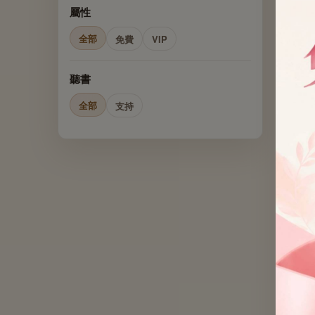
屬性
全部
免費
VIP
聽書
全部
支持