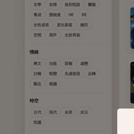
玄學
友情
規則怪談
團寵
養成
囤物資
HE
BE
女性成長
原生家庭
種田
空間
馬甲
女扮男裝
情緒
爽文
治愈
甜寵
虐戀
沙雕
暗戀
先虐後甜
反轉
勵志
燒腦
時空
古代
現代
未來
末日
民國