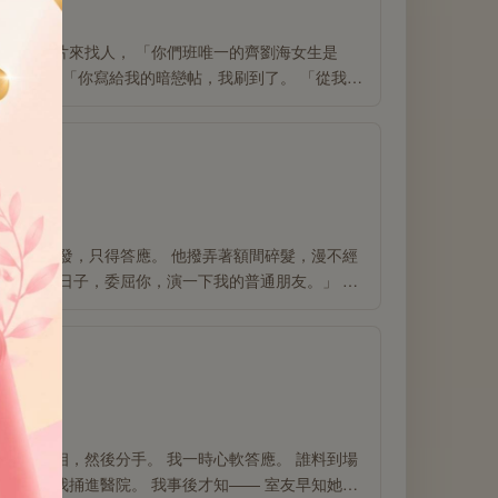
「傅尋，有沒有一種可能。」 「我早就不是在演戲了。」