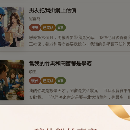
說……」 「你是我的妹妹，就算再醜，他也是喜歡的。
男友把我掛網上估價
冠群苑
渣男
已完結
8章
戀愛第六個月，周敘說要帶我見父母。 我怕他日後覺得我隱瞞，提前把家裡的情況交了底：父母務農，沒有職
工社保，養老和看病都要我操心；我讀的是學費不低的民辦
天後，同事給我發來一條瀏覽量兩千六百多萬的帖子。 帖子裡，周敘有三套房、三輛車、體制內工作。而我，
是「每月把大半工資貼給原生家庭，婚後很可能拖著男方一起扶貧」的農
當我的竹馬和閨蜜都是學霸
不分手，就等于給我全家養老。 我沒打電話質問他。 我取消了見家長的餐廳，把他家的鑰匙裝進跑腿紙袋，
又開啟了過去半年的賬單。 他既然請
萌王
現代
已完結
8章
我的竹馬是數學天才，閨蜜是文科狀元。 可我卻資質平
友勸我。 「他們將來肯定是要去北大清華的，你最多一
信？」 「他們根本不拿你當朋友，只當做襯託自己的工具
常忽略我。 可我不在乎。 我只是想和優等生靠近一點，
盛夏的雨
不把他們當做提分機器呢？
雪糕