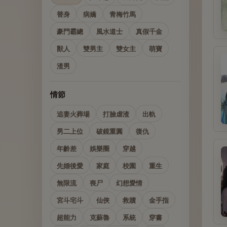
替身
病嬌
青梅竹馬
豪門霸總
風水道士
真假千金
獸人
雙男主
雙女主
萌寶
渣男
情節
追妻火葬場
打臉虐渣
出軌
男二上位
破鏡重圓
復仇
年齡差
娛樂圈
穿越
先婚後愛
家庭
校園
重生
無限流
喪尸
幻想愛情
宮斗宅斗
仙俠
救贖
金手指
超能力
克蘇魯
系統
穿書