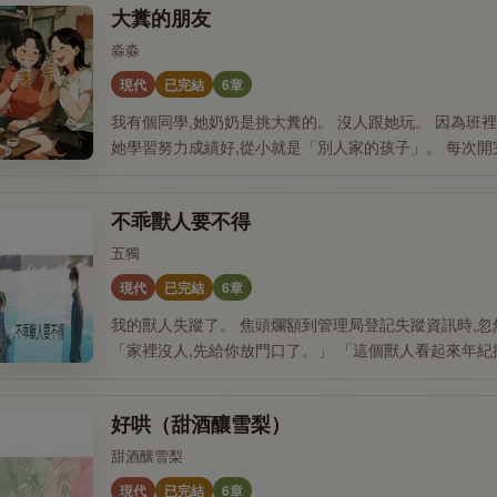
大糞的朋友
淼淼
現代
已完結
6章
我有個同學,她奶奶是挑大糞的。 沒人跟她玩。 因為班裡有個不成文的規矩,誰靠近她,誰就是大糞的朋友。 偏
她學習努力成績好,從小就是「別人家的孩子」。 每次開完家長會,我媽就會指著我的成績單: 「你看看人家周
小滿,天天呆在糞坑裡都能學出這個成績!」 「你呢,考這點分,狗都嫌丟人!」 「但凡你像她一樣有點出息,我也不
至于在你爸家抬不起頭!」 我沒法恨我媽,所以我恨周小滿。 她越努力,就襯得我越是一無是處。 後來,她考到了
不乖獸人要不得
京市,畢業後還進了大公司。 而我這個混子則按照父母的意願留在了老家。 我以為,我們永遠不會有交集。 直
到,我在街道辦的【救助名單】上,看見了她的名字。
五獨
現代
已完結
6章
我的獸人失蹤了。 焦頭爛額到管理局登記失蹤資訊時,忽然接到一通快遞電話。 「你領養的白蛇送到了。」
「家裡沒人,先給你放門口了。」 「這個獸人看起來年紀挺小的,一直放外邊也許會哭,你早點回家吧。」 我懵
了。 家裡獸人還在失蹤,我哪有領養新獸人的心思。 誰的惡作劇吧。 正想發問,眼前浮現彈幕: 【白蛇就是你那
獸人以你的名義領養的。】 【反叛成這樣的獸人,你還找他幹什麼?】 【而且他壓根不是失蹤,只是找自己喜歡
好哄（甜酒釀雪梨）
的人類去了,怕你糾纏,一句話也沒留下。】 【誰找他誰是小丑......】 工作人員見我久久沒說話,忍不住又問:
甜酒釀雪梨
現代
已完結
6章