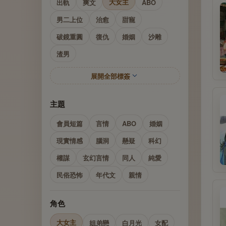
大女主
出軌
爽文
ABO
男二上位
治愈
甜寵
破鏡重圓
復仇
婚姻
沙雕
渣男
展開全部標簽
主題
會員短篇
言情
ABO
婚姻
現實情感
腦洞
懸疑
科幻
權謀
玄幻言情
同人
純愛
民俗恐怖
年代文
親情
角色
大女主
姐弟戀
白月光
女配