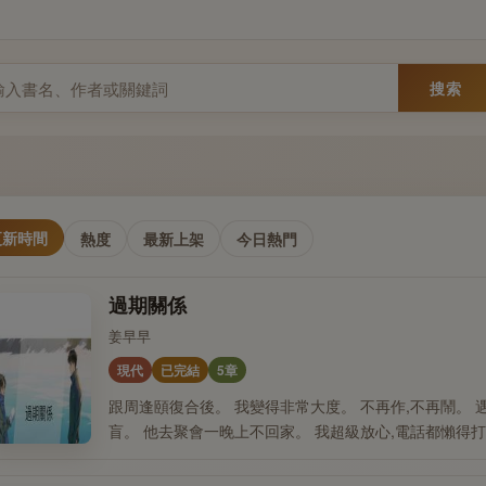
搜索
更新時間
熱度
最新上架
今日熱門
過期關係
姜早早
現代
已完結
5章
跟周逢頤復合後。 我變得非常大度。 不再作,不再鬧。 遇見他和溫晚手挽手親密逛街。 我直接掏出墨鏡裝
盲。 他去聚會一晚上不回家。 我超級放心,電話都懶得打一個。 有好事者發了他和溫晚嘴對嘴喂酒的照片給
我。 我淡淡回了句:「光線太暗,下回拍清楚點。」 直到他小心翼翼地說,溫晚懷孕了。 我說:「那恭喜你們