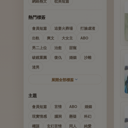
網絡熱文
耽美短篇
熱門標簽
會員短篇
追妻火葬場
打臉虐渣
出軌
爽文
大女主
ABO
男二上位
治愈
甜寵
破鏡重圓
復仇
婚姻
沙雕
渣男
展開全部標簽
主題
會員短篇
言情
ABO
婚姻
現實情感
腦洞
懸疑
科幻
權謀
玄幻言情
同人
純愛