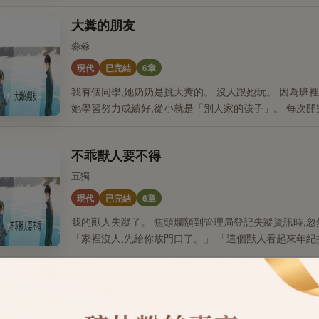
的！】 【唉，聽說他身無分文，是委身給大佬，才請得大佬出手的，他本來是男主預備役，就因為這個直接變
大糞的朋友
男二了。】 【都出來賣了，還能當男二，果然這個世界還是太愛男了！】 【不是，等等！這個大佬怎麼是個
女的，還長的這麼漂亮！男二你到底是怎麼賣的！】 我若有所思的看了一眼黑豹獸人矯健的身軀。 對啊？我
淼淼
啥時候有這癖好了？怎麼憑空汙人清白？
現代
已完結
6章
我有個同學,她奶奶是挑大糞的。 沒人跟她玩。 因為班裡有個不成文的規矩,誰靠近她,誰就是大糞的朋友。 偏
她學習努力成績好,從小就是「別人家的孩子」。 每次開完家長會,我媽就會指著我的成績單: 「你看看人家周
小滿,天天呆在糞坑裡都能學出這個成績!」 「你呢,考這點分,狗都嫌丟人!」 「但凡你像她一樣有點出息,我也不
至于在你爸家抬不起頭!」 我沒法恨我媽,所以我恨周小滿。 她越努力,就襯得我越是一無是處。 後來,她考到了
不乖獸人要不得
京市,畢業後還進了大公司。 而我這個混子則按照父母的意願留在了老家。 我以為,我們永遠不會有交集。 直
到,我在街道辦的【救助名單】上,看見了她的名字。
五獨
現代
已完結
6章
我的獸人失蹤了。 焦頭爛額到管理局登記失蹤資訊時,忽然接到一通快遞電話。 「你領養的白蛇送到了。」
「家裡沒人,先給你放門口了。」 「這個獸人看起來年紀挺小的,一直放外邊也許會哭,你早點回家吧。」 我懵
了。 家裡獸人還在失蹤,我哪有領養新獸人的心思。 誰的惡作劇吧。 正想發問,眼前浮現彈幕: 【白蛇就是你那
獸人以你的名義領養的。】 【反叛成這樣的獸人,你還找他幹什麼?】 【而且他壓根不是失蹤,只是找自己喜歡
雨季已過，天明不候
的人類去了,怕你糾纏,一句話也沒留下。】 【誰找他誰是小丑......】 工作人員見我久久沒說話,忍不住又問:
絨絨墩