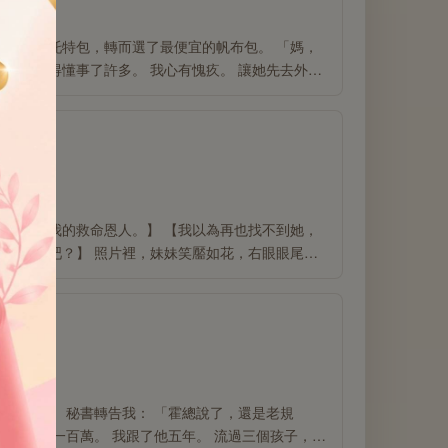
飄道：「再說吧，自己家人
」