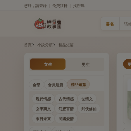
您好，請登錄
|
免費註冊
|
找密碼
書名
首頁
小說分類
精品短篇
女生
男生
精品短篇
全部
會員短篇
現代情感
古代情感
世情文
玄學爽文
幻想言情
武俠修仙
末日未來
民國愛情