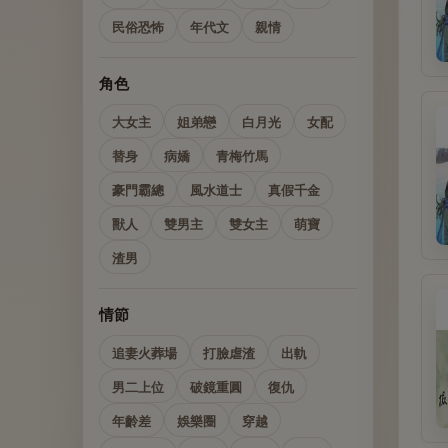
民俗恐怖
年代文
親情
角色
大女主
姐弟戀
白月光
女配
替身
病嬌
青梅竹馬
豪門霸總
風水道士
真假千金
獸人
雙男主
雙女主
萌寶
渣男
情節
追妻火葬場
打臉虐渣
出軌
男二上位
破鏡重圓
復仇
年齡差
娛樂圈
穿越