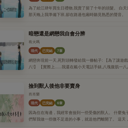
為了給江肆年買生日禮物,我賣了留了十年的頭髮。 白天送外賣,晚上去酒吧兼職,就為了給他外婆湊醫藥費。
那天晚上我準備下班,卻在路過包廂時聽見熟悉的聲音。 「你那個小女友對你真好啊,每天累死累活給你那個不
存在的外婆湊醫藥費。」 江肆年坐在主位上,手腕戴的是一百萬的表。 他漫不經心地晃著紅酒杯,輕笑。 「再
好也是要分手的。」 「大冒險的遊戲什麼時候
暗戀還是網戀我自會分辨
有火嗎
現代
已完結
7章
網戀奔現前一天,死對頭轉發給我一條帖子: 【為了讓遊戲搭子帶我玩遊戲,我一直說自己八塊腹肌身高一米八
八!】 【實際上......我還在戴小天電話手錶,八塊腹肌一八八的另有其人!】 【馬上就要奔現了,我是不是死定
了?】 死對頭幸災樂禍: 「這帖主怎麼越看越像你那個網戀對象?」 「餘寧,你談了個小學生啊?」 我心涼了一
半,但丟不起這個人,于是匿名給帖主回帖: 【你口中一米八八的是誰?跪下來求他替你去面基!】 帖主唯唯諾諾:
撿到獸人後他非要賣身
【......好吧,我去求求他。】 下一秒,死對頭手機震響。 聽筒裡漏出一絲小孩的辣條音: 「哥哥,我跪下來求你件
事行不行?」
肖肖樂
現代
已完結
6章
因為住在海邊，我經常會撿到一些受傷的獸人。 什麼兔子，白狼，老虎之類的。 我每次都把人治好後，讓他
們幫我做一些微不足道的小事，就送他們離開了。 這天，我又撿到了一隻奄奄一息的黑豹獸人，把人救活之
後，我正要提出要求， 眼前突然冒出幾條彈幕: 【來了來了，男二就是在這裡請到了隱世大佬出山幫他報仇