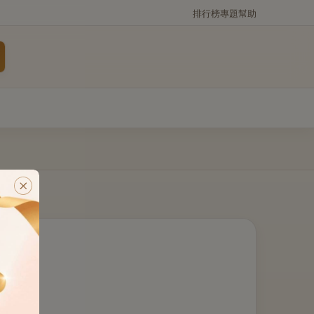
排行榜
專題
幫助