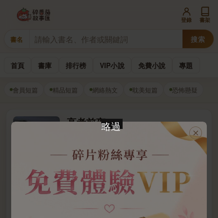
登錄
書架
搜索
書名
首頁
書庫
排行榜
VIP小說
免費小說
專題
會員短篇
精品短篇
網絡熱文
耽美短篇
恐怖懸疑
高考前夜
作者：愛神巧克力
更新時間：2026/5/22 18:42:33
已完結
現代
大女主
爽文
現實情感
現代情感
6章
高考前夕，丈夫失蹤了。 去派出所前，我叮囑
女兒： 「你先回學校，我忙完過來接你。」
女兒一把拉住我： 「媽，一千萬和清北通知
書，你選哪個？」 「什麼？」 她笑了： 「我
展开
選一千萬，所以，這不是你一個人的戰爭。」