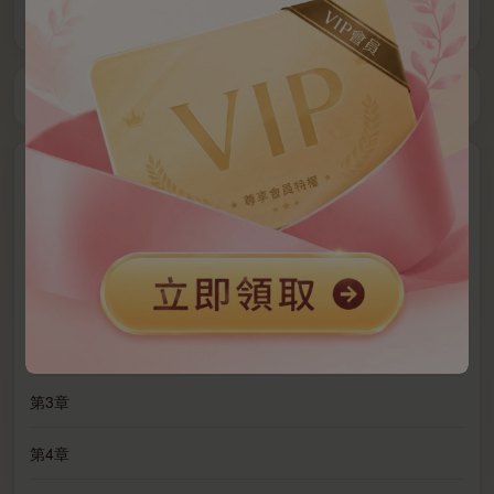
加入書架
立即閱讀
評分：
5.0
書評
（1）
點我評分
查看評論
目錄
正序
（6）章
VIP章節可通過金幣購買提前點讀
第1章
第2章
第3章
第4章