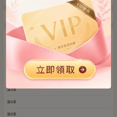
她對我說的最後一句話。 此後，堂妹消失了。
滑梯裡，只找到她的新髮夾和一灘血水。 過去
評分：
5.0
書評
（2）
20 年，堂妹的離奇失蹤成了我的心結。 直到
點我評分
查看評論
有天，在我女兒口中聽到了那個問題的答案。
才逐漸拼湊出一個毛骨悚然的真相。
目錄
正序
（8）章
VIP章節可通過金幣購買提前點讀
第1章
第2章
第3章
第4章
第5章