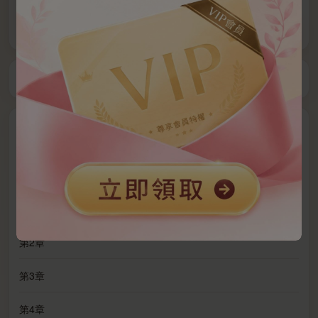
展开
關鍵時候能吊命，有價無市。】 【笑死了，男
加入書架
立即閱讀
主還真聽女主的話，把珍貴藥草弄幹弄醜，試
探女配。】 【我們女主是穿越的，又沒有根
基，怎麼和女配這個公主爭，看上了男主當然
評分：
4.9
書評
（0）
要又爭又搶咯。】 【誰讓女配只知道送華而不
點我評分
查看評論
實的東西，我們女主送自己做的燒餅，多貼
心……】 我抬眸，果然看到了霍雲恆眉宇間那
目錄
正序
（6）章
抹期待。 怒火驟然平息，心裡一冷。 我接過
乾草，隨手遞給侍女。 「收好，正好給本宮的
愛馬安神用。」 在他驟然僵住的臉色中，我淡
VIP章節可通過金幣購買提前點讀
淡道： 「另外，今日來只為嘉獎將軍為國徵
戰，並無他意，將軍莫要多想。」
第1章
第2章
第3章
第4章