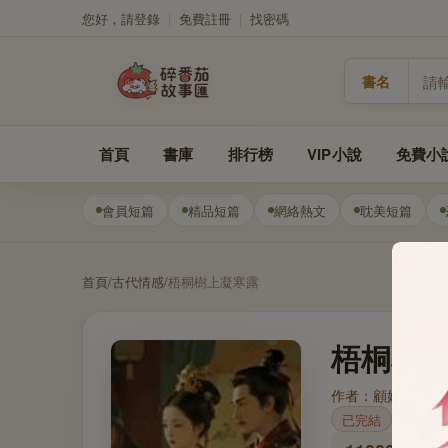
您好，請登錄
|
免費註冊
|
找密碼
書名
首頁
書庫
排行榜
VIP小說
免費小
會員短篇
精品短篇
網絡熱文
耽美短篇
首頁
/
古代情感
/
梧桐樹上凝寒露
梧桐樹
作者：顧妍一
更新時
已完結
古代