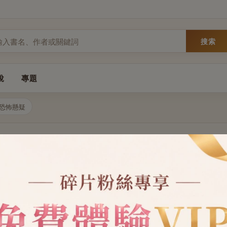
搜索
說
專題
恐怖懸疑
更新時間：2026/6/2 16:06:07
女性成長
大女主
爽文
言情
古代情感
8章