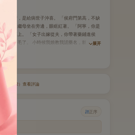
靖安侯府，是給病世子沖喜。 「侯府門第高，不缺
看。」 繼母坐在旁邊，眼眶紅著。 「阿寧，你是
冊摔到桌上。 「女子出嫁從夫，你帶著藥鋪進侯
皮已經磨毛了。 小時候我娘教我認藥名，就拿這本
展开
後院曬藥的婆子，是每年立冬前簽下的供契。 我那
書評
（2）
查看評論
正序