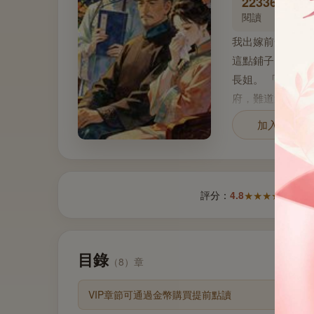
22336
閱讀
我出嫁前一晚，父
這點鋪子。 「明
長姐。 「你妹妹
府，難道還想在婆
賬冊墊在膝上。 
加入書架
時聽不懂。 現在
評分：
4.8
★
★
★
★
★
點我
目錄
（8）章
VIP章節可通過金幣購買提前點讀