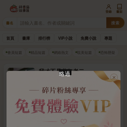
登錄
書架
搜索
書名
首頁
書庫
排行榜
VIP小說
免費小說
專題
會員短篇
精品短篇
網絡熱文
耽美短篇
恐怖懸疑
我才不是萬年老二
作者：長離不離
更新時間：2026/6/1 13:02:53
已完結
現代
金手指
校園
大女主
爽文
現代情感
6章
高二期末成績單貼出來的那一刻，我聽見身後
傳來一聲輕笑。 陸硯舟單手插兜站在光榮榜
前，目光掃過第一行他的名字，再落到第二行
我的名字，嘴角勾起一個好看的弧度。 「沈
展开
鹿，你說你是不是跟我八字不合？」 他偏頭看