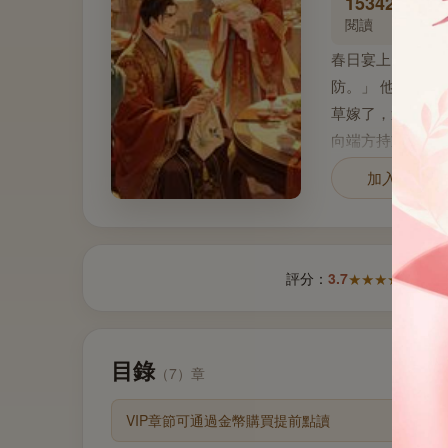
15342
閱讀
春日宴上，我一
防。」 他懷中護
草嫁了，遠離京城
向端方持重的男子
加入書架
評分：
3.7
★
★
★
★
★
點我
目錄
（7）章
VIP章節可通過金幣購買提前點讀