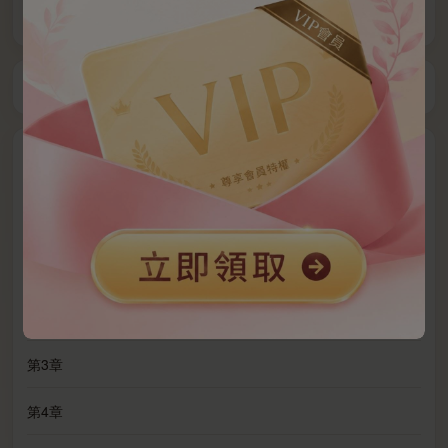
加入書架
立即閱讀
的還是常溫的？全糖還是半糖？老奴這就起
飛！」 我撿起椅子，像一陣風衝出教室。 留
下沈硯僵在原地，茫然地盯著我的背影。
評分：
4.7
書評
（3）
點我評分
查看評論
目錄
正序
（6）章
VIP章節可通過金幣購買提前點讀
第1章
第2章
第3章
第4章