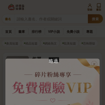
登錄
書架
搜索
書名
首頁
書庫
排行榜
VIP小說
免費小說
專題
會員短篇
精品短篇
網絡熱文
耽美短篇
恐怖懸疑
炸單
更新時間：2026/6/23 11:42:38
已完結
渣男
現代
大女主
爽文
現代情感
6章
吃飯時，男友刷到女明星的緋聞，突然失魂落
魄。 我脫口而出。 「你喜歡這個動作女星？
那我還是頂級🔪手呢！」 男友苦笑，「別鬧，
等下吃了藥早點睡。」 他說要出差三天，幫我
展开
填滿冰箱，收拾好房間，神色如常地出門了。