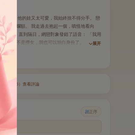
他太帥，他的娃又太可愛，我始終捨不得分手。 戀
忙得焦頭爛額。 我走過去抱起一個，嗔怪地看向
沒說話。 直到隔日，網戀對象發錯了語音： 「我用
少證明她不是撈女，我也可以坦白身份了。」 我低
展开
道這別墅不可能是商場抽獎送的！
書評
（5）
查看評論
正序