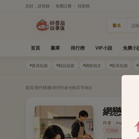
您好，請登錄
|
免費註冊
|
找密碼
書名
首頁
書庫
排行榜
VIP小說
免費小
會員短篇
精品短篇
網絡熱文
耽美短篇
首頁
/
現代情感
/
網戀對象他離異帶倆娃
網戀對
作者：mujer
更新時間
已完結
婚姻