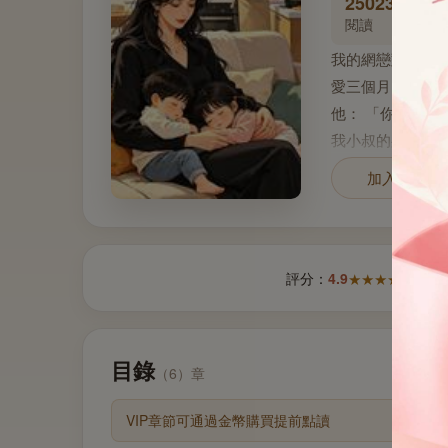
25023
閱讀
我的網戀對象是個
愛三個月，他說
他： 「你看你，
我小叔的身份跟
頭看看懷裡安然
加入書架
評分：
4.9
★
★
★
★
★
點我
目錄
（6）章
VIP章節可通過金幣購買提前點讀