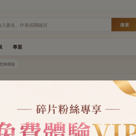
搜索
說
專題
恐怖懸疑
人溫昭意
更新時間：2026/7/10 11:27:28
現代
先虐後甜
大女主
現代情感
7章