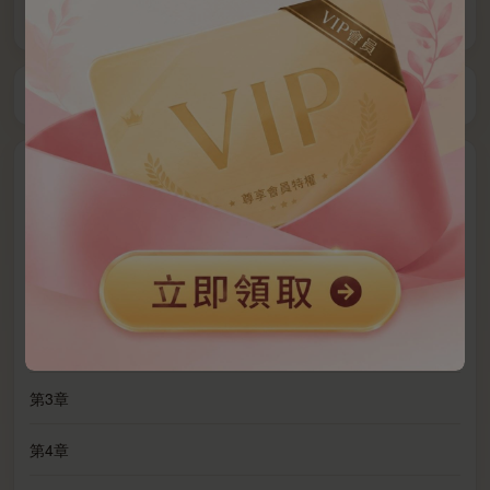
加入書架
立即閱讀
人那天。 我毫不猶豫選擇了別人。 那天，有
個陌生號碼一直打電話過來，只有一句： 「為
什麼不選我？」
評分：
5.0
書評
（0）
點我評分
查看評論
目錄
正序
（11）章
VIP章節可通過金幣購買提前點讀
第1章
第2章
第3章
第4章