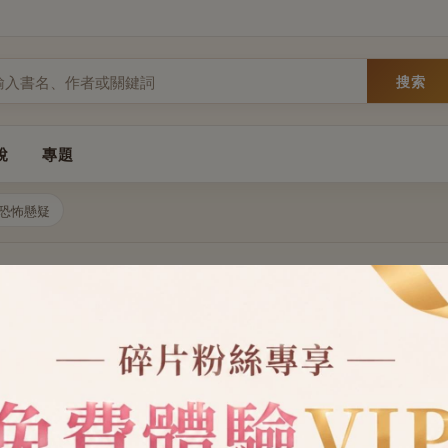
搜索
說
專題
恐怖懸疑
門屬性換給霸總後
時間：2026/7/5 17:21:20
腦洞
現代情感
8章