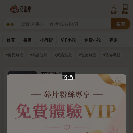
登錄
書架
搜索
書名
首頁
書庫
排行榜
VIP小說
免費小說
專題
會員短篇
精品短篇
網絡熱文
耽美短篇
恐怖懸疑
花有重開日
作者：大小姐
更新時間：2026/7/9 16:38:50
已完結
打臉虐渣
現代
勵志
逆襲
反轉
校園
女配
大女主
爽文
現代情感
6章
高考結束後， 養姐填了南方的志願，我和竹馬
填了本地。 彈幕卻突兀出現。 「男主馬上要
改掉姐姐志願了！姐姐不愧是女主，懂事得讓
人心疼。」 「她明明也喜歡上男主，卻還是為