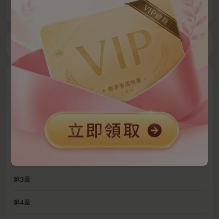
加入書架
立即閱讀
「你真覺得我分辨不出，這些年跟我日夜聊天
的人是誰？姜厭，我不是那種只會看皮囊的膚
淺之人。」 他當眾撕毀和妹妹的約定，宣佈和
評分：
3.0
書評
（0）
我結婚。 被戳穿嘴臉的妹妹受盡嘲諷，黯然出
點我評分
查看評論
國。 時隔三年，她在回國宴上驚豔全場，眾星
捧月。 我站在不遠處，清晰聽見顧綏低聲感
目錄
正序
（6）章
慨：【現在的姜寶珠，比三年前還耀眼。】
VIP章節可通過金幣購買提前點讀
第1章
第2章
第3章
第4章