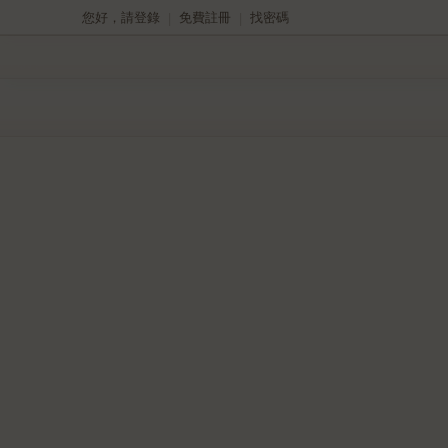
您好，請登錄
免費註冊
找密碼
|
|