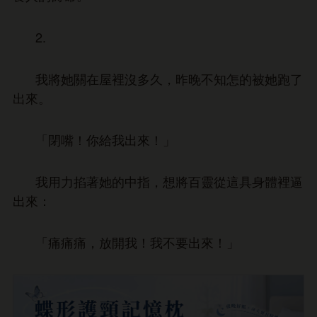
2.
將
裡沒
久，昨
被
。
「閉嘴！
！」
用力掐著
指，
將百靈從
具
裡逼
：
「痛痛痛，放
！
！」