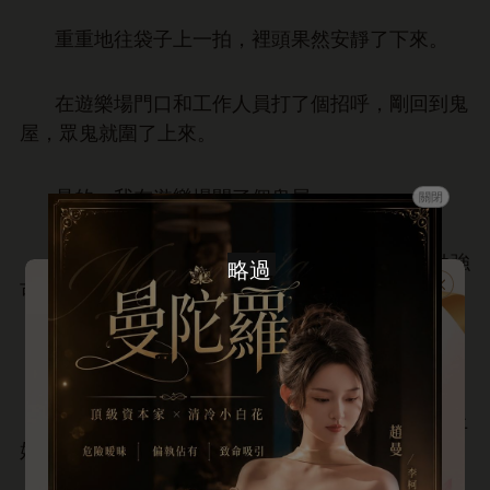
往袋子
拍，裡
果然
。
遊
作
員打
個招呼，剛回到鬼
，眾鬼就圍
。
，
遊
個鬼
。
關閉
算
百靈，鬼
裡
現
共
4 個鬼
，勉
以湊 4 個主題係列。
現
午 11 點
，鬼
還沒營業。
將
以
角
爐裡燃
把
好
檀
，隨著煙
嫋嫋
起，眾鬼都圍
。