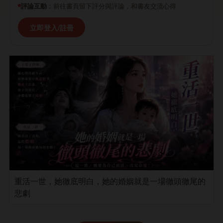
評論互動
：前往書頁留下評分與評論，和書友交流心得
立即登入/註冊
重活一世，她徹底明白，她的婚姻就是一場徹頭徹尾的
悲劇