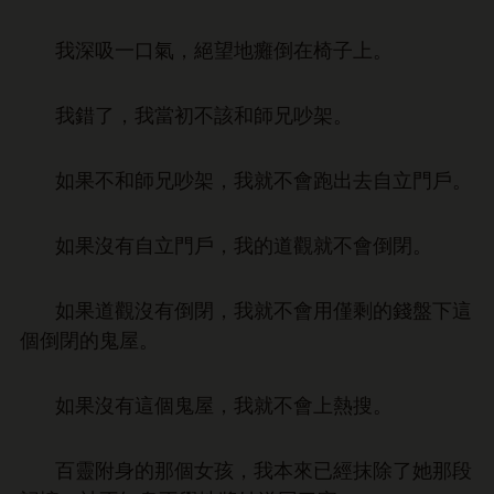
吸
，絕望
癱倒
子
。
錯
，
當初
該
師兄吵架。
如果
師兄吵架，
就
自
戶。
如果沒
自
戶，
觀就
倒閉。
如果
觀沒
倒閉，
就
用僅剩
盤
個倒閉
鬼
。
如果沒
個鬼
，
就
搜。
百靈附
個女孩，
本
已經抹除
段