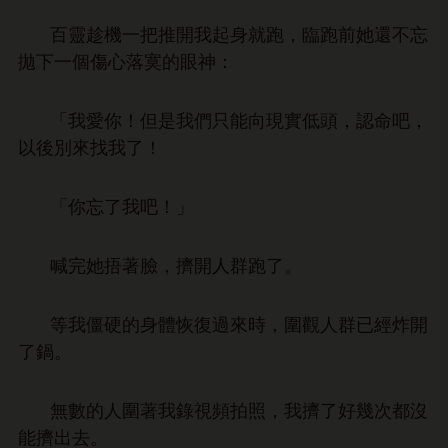
百靈趁
把推
起
就
，臨
還
忘
拋
個傷
落寞
神：
「
！但
們只能向現實
，認命吧，
以
別
！
「
忘
吧！」
喊完
捂著
，擠
群
。
等
僵
恢復過
，圍觀
群已經炸
鍋。
無數
圍著
錄
頻拍照，
擠
好幾次都沒
能擠
。