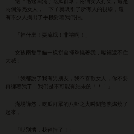
邊
迅速圍滿
瓜群眾，兩個女
打架，還
兩個漂亮女
，
子就吸引
所
線，還
掏
對著
們拍。
「幹什麼！耍流氓！非禮啊！」
女孩兩隻
貓
樣拼命揮拳撓著
，嘴裡還
喊：
「
都
男朋友，
女
，
再纏著
！
們
能
結果
！！！」
滿
譁然，
瓜群眾
卦之
瞬
熊熊燃燒
起
，
「哎別擠，
掉
！」