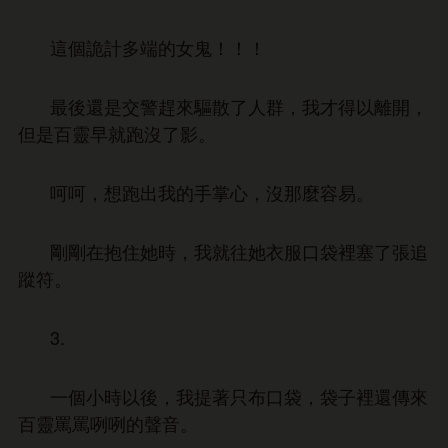
個詭計
端
女鬼！！！
最
還
交警趕
驅散
群，
才得以
，
但
百靈
就
沒
。
呵呵，
掌
，沒
麼容易。
剛剛
抱
，
就往
袋裡塞
張追
蹤符。
3.
個
以
，
提著只布
袋，袋子裡還傳
百靈罵罵咧咧
音。