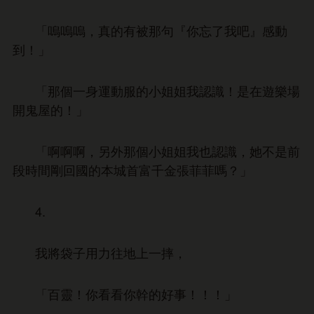
「嗚嗚嗚，真
被
句『
忘
吧』
到！」
「
個
運
姐姐
認識！
遊
鬼
！」
「啊啊啊，另
個
姐姐
也認識，
段
剛回國
本
首富千
張菲菲嗎？」
4.
將袋子用力往
摔，
「百靈！
幹
好事！！！」