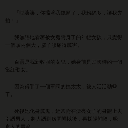
「哎讓讓，
擋著
鏡
，
絲
，讓
先
拍！」
無語
著被女鬼附
女孩，只
得
個
兩個
，
子漲痛得厲害。
百靈
收
女鬼，
民國
個
當
女。
因為得罪
個軍閥
姨太太，被
活活勒💀
。
化
厲鬼，經常附
漂亮女子
引誘男
，將
誘到
裡以
，再採陽補
，吸
壽命。