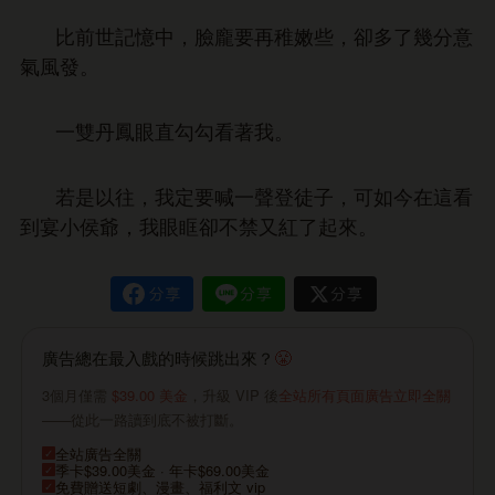
比
世記憶
，
龐
再稚嫩些，卻
幾分
。
雙丹鳳
直勾勾
著
。
若
以往，
定
喊
登徒子，
如今
到宴
侯爺，
眶卻
禁又
起
。
😤
廣告總在最入戲的時候跳出來？
3個月僅需
$39.00 美金
，升級 VIP 後
全站所有頁面廣告立即全關
——從此一路讀到底不被打斷。
全站廣告全關
✓
季卡$39.00美金 · 年卡$69.00美金
✓
免費贈送短劇、漫畫、福利文 vip
✓